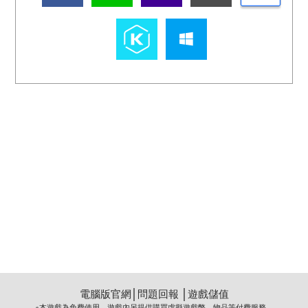
電腦版官網
│
問題回報
│
遊戲儲值
※本遊戲為免費使用，遊戲內另提供購買虛擬遊戲幣、物品等付費服務。