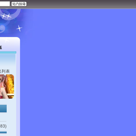
區
息列表
83)