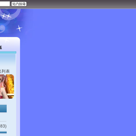
區
息列表
83)