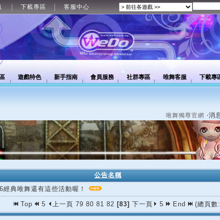
值
下載專區
客服中心
區
遊戲特色
新手指南
會員服務
社群專區
唯舞客服
下載專
‧消
唯舞獨尊官網
公告名稱
/06經典唯舞還有這些活動喔！
Top
5
上一頁
79
80
81
82
[83]
下一頁
5
End
(總頁數: