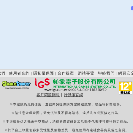
我們
|
使用者合約
|
隱私權保護
|
合作提案
|
網站導覽
|
聯絡我們
|
網頁安
客戶問題回報
|
行動版官網
※本遊戲為免費使用，遊戲內另提供購買虛擬遊戲幣、物品等付費服務。
※請注意遊戲時間，避免沉迷及不得為賭博、違反法令或類似之行為。
※本遊戲提供之機會中獎商品，消費者購買或參加活動不代表即可獲得特定商品。
※於平台上尊重包容多元性別及個體差異，避免使用有違社會善良風俗之言詞。