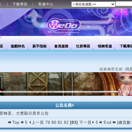
值
下載專區
客服中心
區
遊戲特色
新手指南
會員服務
社群專區
唯舞客服
下載專
‧消
唯舞獨尊官網
公告名稱
6
星轉蛋」大獎顯示異常公告
Top
5
上一頁
79
80
81
82
[83]
下一頁
5
End
(總頁數: