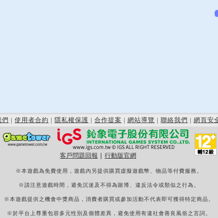
我們
|
使用者合約
|
隱私權保護
|
合作提案
|
網站導覽
|
聯絡我們
|
網頁安
客戶問題回報
|
行動版官網
※本遊戲為免費使用，遊戲內另提供購買虛擬遊戲幣、物品等付費服務。
※請注意遊戲時間，避免沉迷及不得為賭博、違反法令或類似之行為。
※本遊戲提供之機會中獎商品，消費者購買或參加活動不代表即可獲得特定商品。
※於平台上尊重包容多元性別及個體差異，避免使用有違社會善良風俗之言詞。