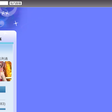
區
息列表
83)