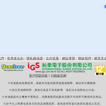
我們
|
使用者合約
|
隱私權保護
|
合作提案
|
網站導覽
|
聯絡我們
|
網頁安
客戶問題回報
|
行動版官網
※本遊戲為免費使用，遊戲內另提供購買虛擬遊戲幣、物品等付費服務。
※請注意遊戲時間，避免沉迷及不得為賭博、違反法令或類似之行為。
※本遊戲提供之機會中獎商品，消費者購買或參加活動不代表即可獲得特定商品。
※於平台上尊重包容多元性別及個體差異，避免使用有違社會善良風俗之言詞。