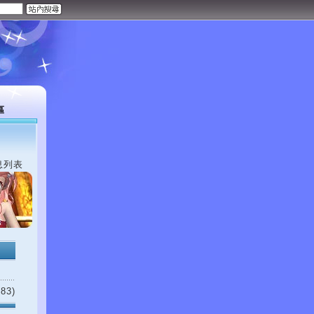
區
息列表
83)