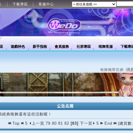
值
下載專區
客服中心
區
遊戲特色
新手指南
會員服務
社群專區
唯舞客服
下載專
‧消
唯舞獨尊官網
公告名稱
/06經典唯舞還有這些活動喔！
Top
5
上一頁
79
80
81
82
[83]
下一頁
5
End
(總頁數: