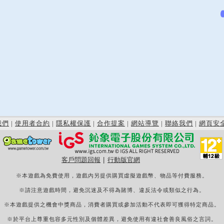
我們
|
使用者合約
|
隱私權保護
|
合作提案
|
網站導覽
|
聯絡我們
|
網頁安
客戶問題回報
|
行動版官網
※本遊戲為免費使用，遊戲內另提供購買虛擬遊戲幣、物品等付費服務。
※請注意遊戲時間，避免沉迷及不得為賭博、違反法令或類似之行為。
※本遊戲提供之機會中獎商品，消費者購買或參加活動不代表即可獲得特定商品。
※於平台上尊重包容多元性別及個體差異，避免使用有違社會善良風俗之言詞。