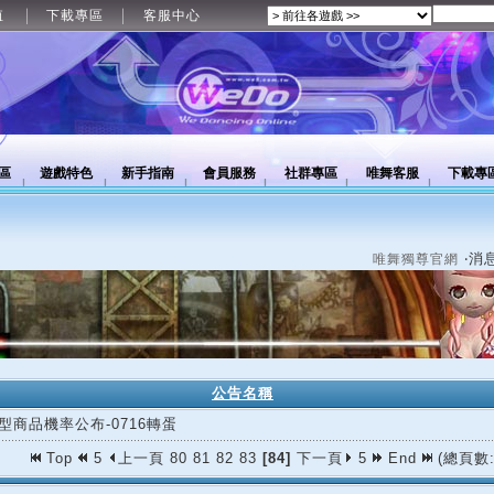
值
下載專區
客服中心
區
遊戲特色
新手指南
會員服務
社群專區
唯舞客服
下載專
‧消
唯舞獨尊官網
公告名稱
型商品機率公布-0716轉蛋
Top
5
上一頁
80
81
82
83
[84]
下一頁
5
End
(總頁數: