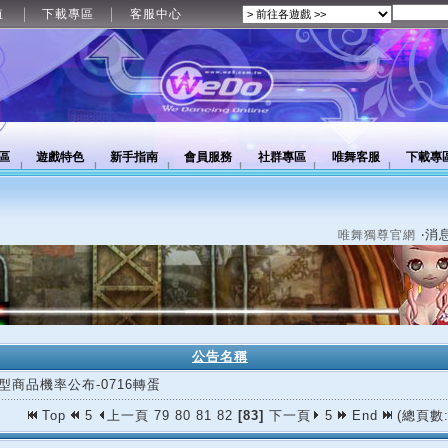
值
下載專區
客服中心
區
遊戲特色
新手指南
會員服務
社群專區
唯舞客服
下載專
‧消
唯舞獨尊官網
公告名稱
型商品機率公布-0716轉蛋
Top
5
上一頁
79
80
81
82
[83]
下一頁
5
End
(總頁數: