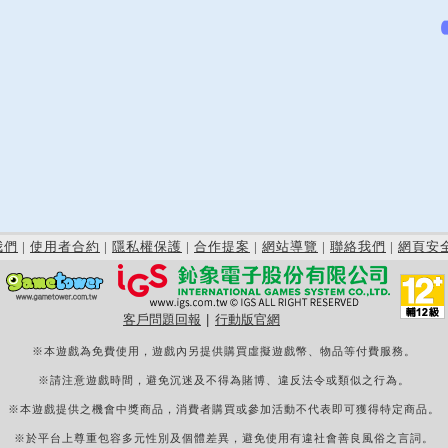
我們
|
使用者合約
|
隱私權保護
|
合作提案
|
網站導覽
|
聯絡我們
|
網頁安
客戶問題回報
|
行動版官網
※本遊戲為免費使用，遊戲內另提供購買虛擬遊戲幣、物品等付費服務。
※請注意遊戲時間，避免沉迷及不得為賭博、違反法令或類似之行為。
※本遊戲提供之機會中獎商品，消費者購買或參加活動不代表即可獲得特定商品。
※於平台上尊重包容多元性別及個體差異，避免使用有違社會善良風俗之言詞。