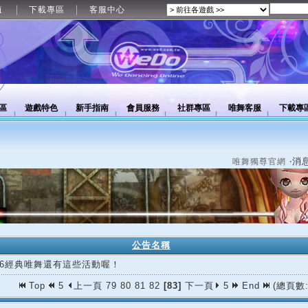
值
下載專區
客服中心
區
遊戲特色
新手指南
會員服務
社群專區
唯舞客服
下載專
‧消
唯舞獨尊官網
公告名稱
/06經典唯舞還有這些活動喔！
Top
5
上一頁
79
80
81
82
[83]
下一頁
5
End
(總頁數: