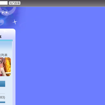
區
息列表
83)