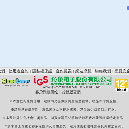
我們
|
使用者合約
|
隱私權保護
|
合作提案
|
網站導覽
|
聯絡我們
|
網頁安
客戶問題回報
|
行動版官網
※本遊戲為免費使用，遊戲內另提供購買虛擬遊戲幣、物品等付費服務。
※請注意遊戲時間，避免沉迷及不得為賭博、違反法令或類似之行為。
※本遊戲提供之機會中獎商品，消費者購買或參加活動不代表即可獲得特定商品。
※於平台上尊重包容多元性別及個體差異，避免使用有違社會善良風俗之言詞。