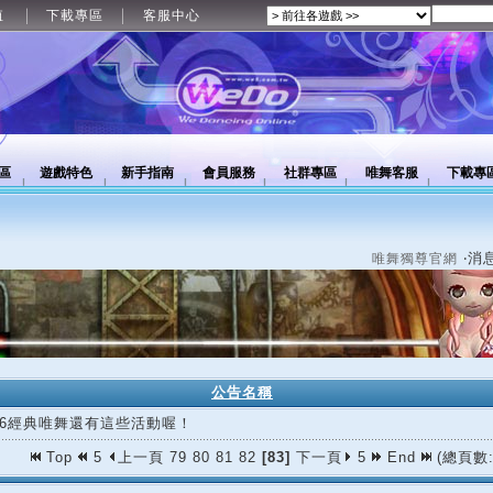
值
下載專區
客服中心
區
遊戲特色
新手指南
會員服務
社群專區
唯舞客服
下載專
‧消
唯舞獨尊官網
公告名稱
/06經典唯舞還有這些活動喔！
Top
5
上一頁
79
80
81
82
[83]
下一頁
5
End
(總頁數: