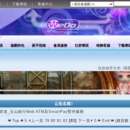
值
下載專區
客服中心
區
遊戲特色
新手指南
會員服務
社群專區
唯舞客服
下載專
‧消
唯舞獨尊官網
公告名稱
5
管道_玉山銀行Web ATM及SmartPay暫停服務
Top
5
上一頁
79
80
81
82
[83]
下一頁
5
End
(總頁數: