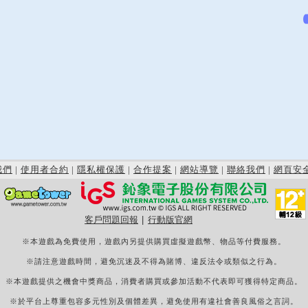
我們
|
使用者合約
|
隱私權保護
|
合作提案
|
網站導覽
|
聯絡我們
|
網頁安
客戶問題回報
|
行動版官網
※本遊戲為免費使用，遊戲內另提供購買虛擬遊戲幣、物品等付費服務。
※請注意遊戲時間，避免沉迷及不得為賭博、違反法令或類似之行為。
※本遊戲提供之機會中獎商品，消費者購買或參加活動不代表即可獲得特定商品。
※於平台上尊重包容多元性別及個體差異，避免使用有違社會善良風俗之言詞。