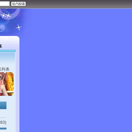
區
息列表
83)