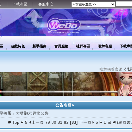
值
下載專區
客服中心
區
遊戲特色
新手指南
會員服務
社群專區
唯舞客服
下載專
‧消
唯舞獨尊官網
公告名稱
6
星轉蛋」大獎顯示異常公告
Top
5
上一頁
79
80
81
82
[83]
下一頁
5
End
(總頁數: