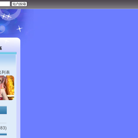
區
息列表
83)