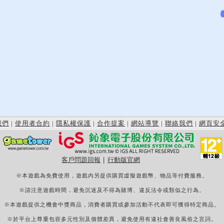
我們
|
使用者合約
|
隱私權保護
|
合作提案
|
網站導覽
|
聯絡我們
|
網頁安
客戶問題回報
|
行動版官網
※本遊戲為免費使用，遊戲內另提供購買虛擬遊戲幣、物品等付費服務。
※請注意遊戲時間，避免沉迷及不得為賭博、違反法令或類似之行為。
※本遊戲提供之機會中獎商品，消費者購買或參加活動不代表即可獲得特定商品。
※於平台上尊重包容多元性別及個體差異，避免使用有違社會善良風俗之言詞。