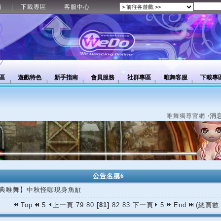
值
下載專區
客服中心
區
遊戲特色
新手指南
會員服務
社群專區
唯舞客服
下載專
‧消
唯舞獨尊官網
公告名稱
6
典唯舞】中秋怪咖現身魚缸
Top
5
上一頁
79
80
[81]
82
83
下一頁
5
End
(總頁數: