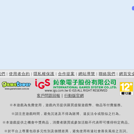
我們
|
使用者合約
|
隱私權保護
|
合作提案
|
網站導覽
|
聯絡我們
|
網頁安
客戶問題回報
|
行動版官網
※本遊戲為免費使用，遊戲內另提供購買虛擬遊戲幣、物品等付費服務。
※請注意遊戲時間，避免沉迷及不得為賭博、違反法令或類似之行為。
※本遊戲提供之機會中獎商品，消費者購買或參加活動不代表即可獲得特定商品。
※於平台上尊重包容多元性別及個體差異，避免使用有違社會善良風俗之言詞。