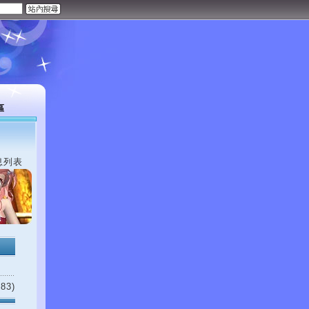
區
息列表
83)