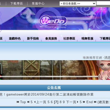
值
下載專區
客服中心
區
遊戲特色
新手指南
會員服務
社群專區
唯舞客服
下載專
‧消
唯舞獨尊官網
公告名稱
意！gametower將於2014/09/24進行第二波凍結帳號刪除作業
Top
5
上一頁
5
6
[7]
8
9
下一頁
5
End
(總頁數: