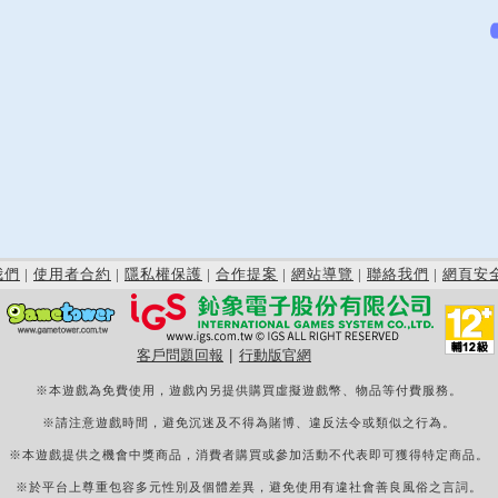
我們
|
使用者合約
|
隱私權保護
|
合作提案
|
網站導覽
|
聯絡我們
|
網頁安
客戶問題回報
|
行動版官網
※本遊戲為免費使用，遊戲內另提供購買虛擬遊戲幣、物品等付費服務。
※請注意遊戲時間，避免沉迷及不得為賭博、違反法令或類似之行為。
※本遊戲提供之機會中獎商品，消費者購買或參加活動不代表即可獲得特定商品。
※於平台上尊重包容多元性別及個體差異，避免使用有違社會善良風俗之言詞。