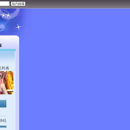
區
息列表
84)