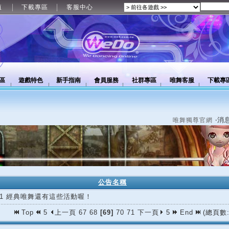
值
下載專區
客服中心
區
遊戲特色
新手指南
會員服務
社群專區
唯舞客服
下載專
‧消
唯舞獨尊官網
公告名稱
/21 經典唯舞還有這些活動喔！
Top
5
上一頁
67
68
[69]
70
71
下一頁
5
End
(總頁數: