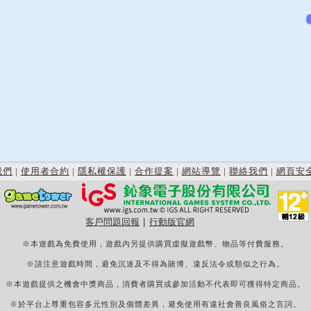
我們
|
使用者合約
|
隱私權保護
|
合作提案
|
網站導覽
|
聯絡我們
|
網頁安
客戶問題回報
|
行動版官網
※本遊戲為免費使用，遊戲內另提供購買虛擬遊戲幣、物品等付費服務。
※請注意遊戲時間，避免沉迷及不得為賭博、違反法令或類似之行為。
※本遊戲提供之機會中獎商品，消費者購買或參加活動不代表即可獲得特定商品。
※於平台上尊重包容多元性別及個體差異，避免使用有違社會善良風俗之言詞。