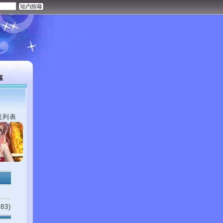
區
息列表
83)