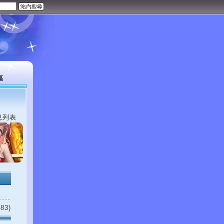
區
息列表
83)