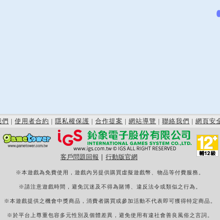
我們
|
使用者合約
|
隱私權保護
|
合作提案
|
網站導覽
|
聯絡我們
|
網頁安
客戶問題回報
|
行動版官網
※本遊戲為免費使用，遊戲內另提供購買虛擬遊戲幣、物品等付費服務。
※請注意遊戲時間，避免沉迷及不得為賭博、違反法令或類似之行為。
※本遊戲提供之機會中獎商品，消費者購買或參加活動不代表即可獲得特定商品。
※於平台上尊重包容多元性別及個體差異，避免使用有違社會善良風俗之言詞。