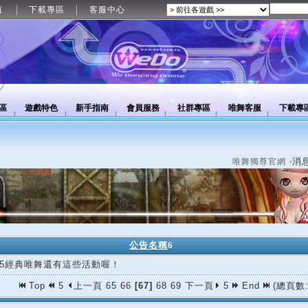
值
下載專區
客服中心
區
遊戲特色
新手指南
會員服務
社群專區
唯舞客服
下載專
‧消
唯舞獨尊官網
公告名稱
6
/05經典唯舞還有這些活動喔！
Top
5
上一頁
65
66
[67]
68
69
下一頁
5
End
(總頁數: