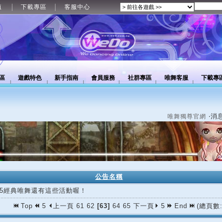
值
下載專區
客服中心
區
遊戲特色
新手指南
會員服務
社群專區
唯舞客服
下載專
‧消
唯舞獨尊官網
公告名稱
/25經典唯舞還有這些活動喔！
Top
5
上一頁
61
62
[63]
64
65
下一頁
5
End
(總頁數: