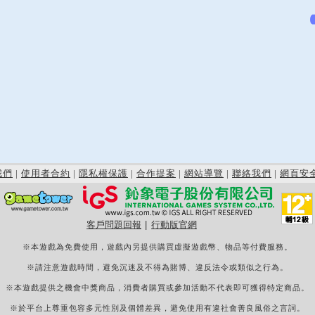
我們
|
使用者合約
|
隱私權保護
|
合作提案
|
網站導覽
|
聯絡我們
|
網頁安
客戶問題回報
|
行動版官網
※本遊戲為免費使用，遊戲內另提供購買虛擬遊戲幣、物品等付費服務。
※請注意遊戲時間，避免沉迷及不得為賭博、違反法令或類似之行為。
※本遊戲提供之機會中獎商品，消費者購買或參加活動不代表即可獲得特定商品。
※於平台上尊重包容多元性別及個體差異，避免使用有違社會善良風俗之言詞。