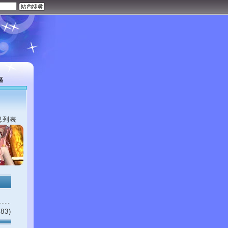
區
息列表
83)