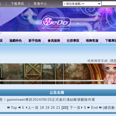
值
下載專區
客服中心
區
遊戲特色
新手指南
會員服務
社群專區
唯舞客服
下載專
‧消
唯舞獨尊官網
公告名稱
意！gametower將於2014/06/25正式進行凍結帳號刪除作業
Top
5
上一頁
18
19
20
21
[22]
下一頁
5
End
(總頁數: