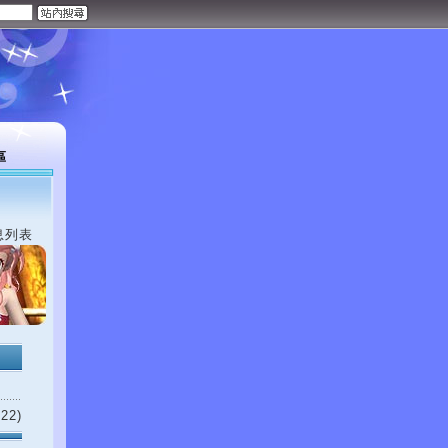
區
息列表
22)