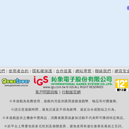
我們
|
使用者合約
|
隱私權保護
|
合作提案
|
網站導覽
|
聯絡我們
|
網頁安
客戶問題回報
|
行動版官網
※本遊戲為免費使用，遊戲內另提供購買虛擬遊戲幣、物品等付費服務。
※請注意遊戲時間，避免沉迷及不得為賭博、違反法令或類似之行為。
※本遊戲提供之機會中獎商品，消費者購買或參加活動不代表即可獲得特定商品。
※於平台上尊重包容多元性別及個體差異，避免使用有違社會善良風俗之言詞。