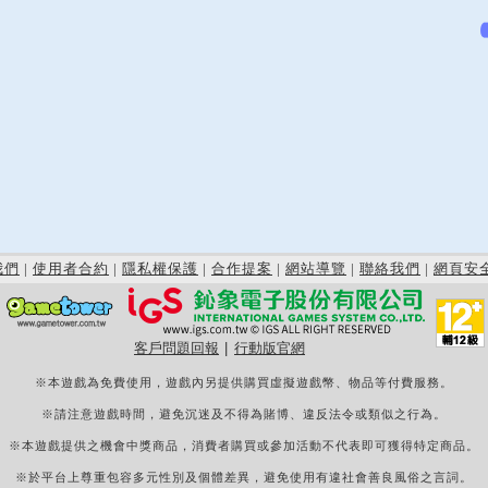
我們
|
使用者合約
|
隱私權保護
|
合作提案
|
網站導覽
|
聯絡我們
|
網頁安
客戶問題回報
|
行動版官網
※本遊戲為免費使用，遊戲內另提供購買虛擬遊戲幣、物品等付費服務。
※請注意遊戲時間，避免沉迷及不得為賭博、違反法令或類似之行為。
※本遊戲提供之機會中獎商品，消費者購買或參加活動不代表即可獲得特定商品。
※於平台上尊重包容多元性別及個體差異，避免使用有違社會善良風俗之言詞。