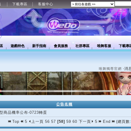
值
下載專區
客服中心
區
遊戲特色
新手指南
會員服務
社群專區
唯舞客服
下載專
‧消
唯舞獨尊官網
公告名稱
型商品機率公布-0723轉蛋
Top
5
上一頁
56
57
[58]
59
60
下一頁
5
End
(總頁數: