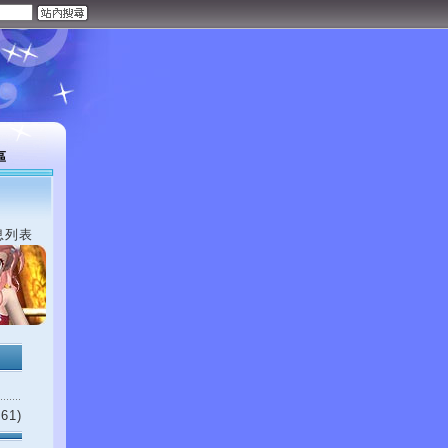
區
息列表
61)