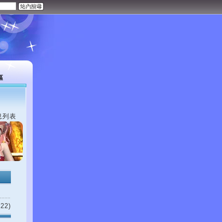
區
息列表
22)