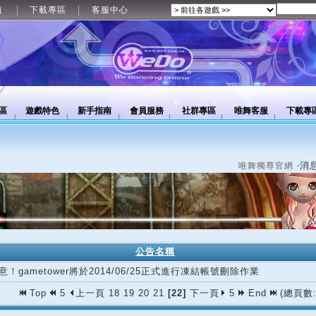
值
下載專區
客服中心
區
遊戲特色
新手指南
會員服務
社群專區
唯舞客服
下載專
‧消
唯舞獨尊官網
公告名稱
意！gametower將於2014/06/25正式進行凍結帳號刪除作業
Top
5
上一頁
18
19
20
21
[22]
下一頁
5
End
(總頁數: