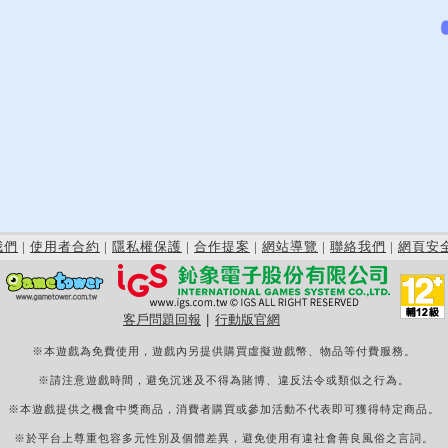
我們
|
使用者合約
|
隱私權保護
|
合作提案
|
網站導覽
|
聯絡我們
|
網頁安
客戶問題回報
|
行動版官網
※本遊戲為免費使用，遊戲內另提供購買虛擬遊戲幣、物品等付費服務。
※請注意遊戲時間，避免沉迷及不得為賭博、違反法令或類似之行為。
※本遊戲提供之機會中獎商品，消費者購買或參加活動不代表即可獲得特定商品。
※於平台上尊重包容多元性別及個體差異，避免使用有違社會善良風俗之言詞。