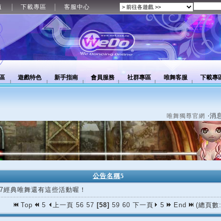
值
下載專區
客服中心
區
遊戲特色
新手指南
會員服務
社群專區
唯舞客服
下載專
‧消
唯舞獨尊官網
公告名稱
5
/27經典唯舞還有這些活動喔！
Top
5
上一頁
56
57
[58]
59
60
下一頁
5
End
(總頁數: