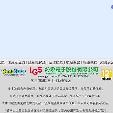
我們
|
使用者合約
|
隱私權保護
|
合作提案
|
網站導覽
|
聯絡我們
|
網頁安
客戶問題回報
|
行動版官網
※本遊戲為免費使用，遊戲內另提供購買虛擬遊戲幣、物品等付費服務。
※請注意遊戲時間，避免沉迷及不得為賭博、違反法令或類似之行為。
※本遊戲提供之機會中獎商品，消費者購買或參加活動不代表即可獲得特定商品。
※於平台上尊重包容多元性別及個體差異，避免使用有違社會善良風俗之言詞。