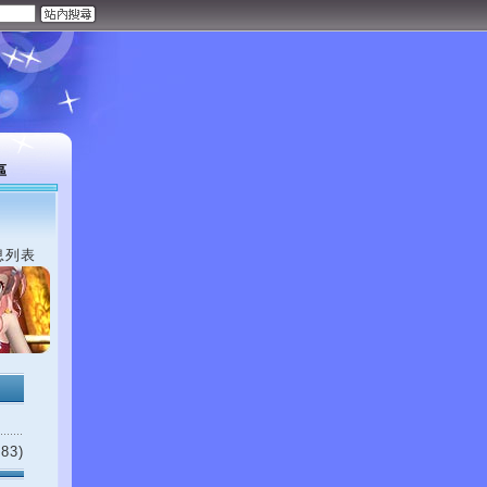
區
息列表
83)