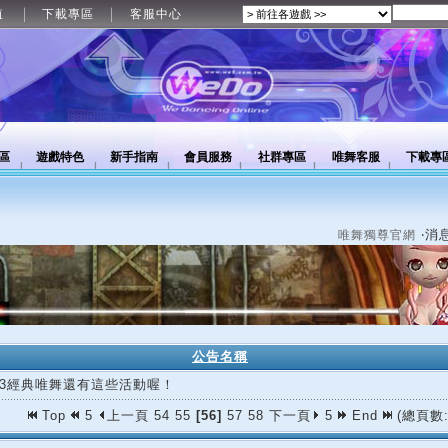
值
下載專區
客服中心
區
遊戲特色
新手指南
會員服務
社群專區
唯舞客服
下載專
‧消
唯舞獨尊官網
公告名稱
/23經典唯舞還有這些活動喔！
Top
5
上一頁
54
55
[56]
57
58
下一頁
5
End
(總頁數: