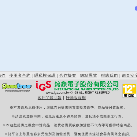
我們
|
使用者合約
|
隱私權保護
|
合作提案
|
網站導覽
|
聯絡我們
|
網頁安
客戶問題回報
|
行動版官網
※本遊戲為免費使用，遊戲內另提供購買虛擬遊戲幣、物品等付費服務。
※請注意遊戲時間，避免沉迷及不得為賭博、違反法令或類似之行為。
※本遊戲提供之機會中獎商品，消費者購買或參加活動不代表即可獲得特定商品。
※於平台上尊重包容多元性別及個體差異，避免使用有違社會善良風俗之言詞。