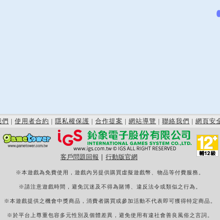
我們
|
使用者合約
|
隱私權保護
|
合作提案
|
網站導覽
|
聯絡我們
|
網頁安
客戶問題回報
|
行動版官網
※本遊戲為免費使用，遊戲內另提供購買虛擬遊戲幣、物品等付費服務。
※請注意遊戲時間，避免沉迷及不得為賭博、違反法令或類似之行為。
※本遊戲提供之機會中獎商品，消費者購買或參加活動不代表即可獲得特定商品。
※於平台上尊重包容多元性別及個體差異，避免使用有違社會善良風俗之言詞。