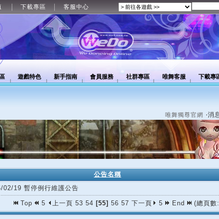
值
下載專區
客服中心
區
遊戲特色
新手指南
會員服務
社群專區
唯舞客服
下載專
‧消
唯舞獨尊官網
公告名稱
26/02/19 暫停例行維護公告
Top
5
上一頁
53
54
[55]
56
57
下一頁
5
End
(總頁數: