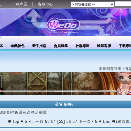
值
下載專區
客服中心
區
遊戲特色
新手指南
會員服務
社群專區
唯舞客服
下載專
‧消
唯舞獨尊官網
公告名稱
6
/28經典唯舞還有這些活動喔！
Top
5
上一頁
53
54
[55]
56
57
下一頁
5
End
(總頁數: