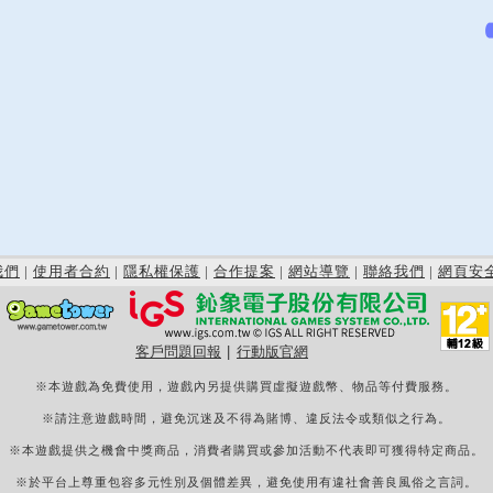
我們
|
使用者合約
|
隱私權保護
|
合作提案
|
網站導覽
|
聯絡我們
|
網頁安
客戶問題回報
|
行動版官網
※本遊戲為免費使用，遊戲內另提供購買虛擬遊戲幣、物品等付費服務。
※請注意遊戲時間，避免沉迷及不得為賭博、違反法令或類似之行為。
※本遊戲提供之機會中獎商品，消費者購買或參加活動不代表即可獲得特定商品。
※於平台上尊重包容多元性別及個體差異，避免使用有違社會善良風俗之言詞。