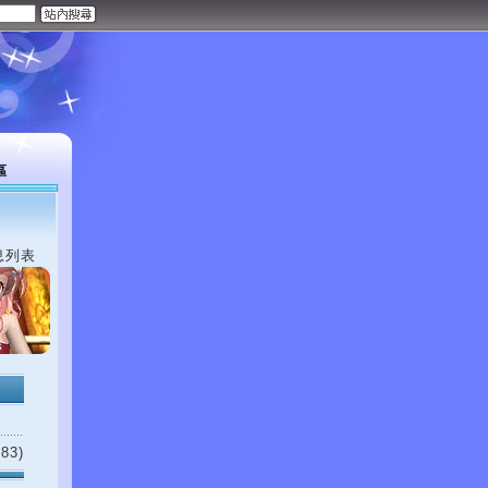
區
息列表
83)