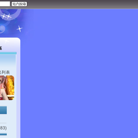
區
息列表
83)