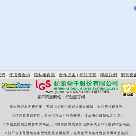
我們
|
使用者合約
|
隱私權保護
|
合作提案
|
網站導覽
|
聯絡我們
|
網頁安
客戶問題回報
|
行動版官網
※本遊戲為免費使用，遊戲內另提供購買虛擬遊戲幣、物品等付費服務。
※請注意遊戲時間，避免沉迷及不得為賭博、違反法令或類似之行為。
※本遊戲提供之機會中獎商品，消費者購買或參加活動不代表即可獲得特定商品。
※於平台上尊重包容多元性別及個體差異，避免使用有違社會善良風俗之言詞。