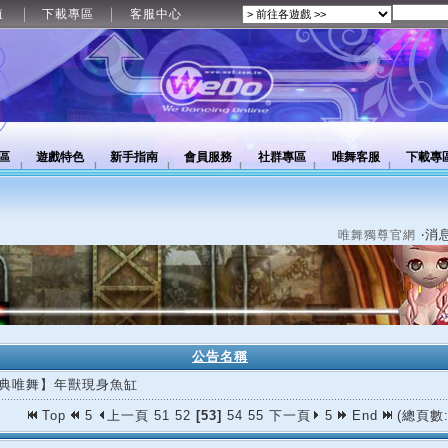
值
下載專區
客服中心
區
遊戲特色
新手指南
會員服務
社群專區
唯舞客服
下載專
‧消
唯舞獨尊官網
公告名稱
典唯舞】年獸現身魚缸
Top
5
上一頁
51
52
[53]
54
55
下一頁
5
End
(總頁數: