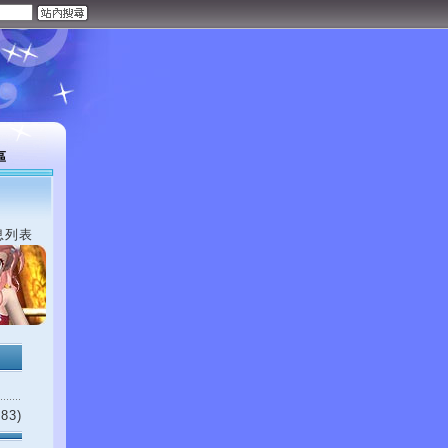
區
息列表
83)