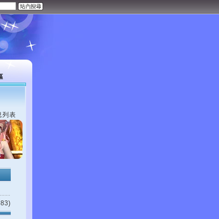
區
息列表
83)