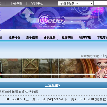
值
下載專區
客服中心
區
遊戲特色
新手指南
會員服務
社群專區
唯舞客服
下載專
‧消
唯舞獨尊官網
公告名稱
5
/16經典唯舞還有這些活動喔！
Top
5
上一頁
50
51
[52]
53
54
下一頁
5
End
(總頁數: