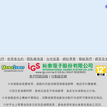
我們
|
使用者合約
|
隱私權保護
|
合作提案
|
網站導覽
|
聯絡我們
|
網頁安
客戶問題回報
|
行動版官網
※本遊戲為免費使用，遊戲內另提供購買虛擬遊戲幣、物品等付費服務。
※請注意遊戲時間，避免沉迷及不得為賭博、違反法令或類似之行為。
※本遊戲提供之機會中獎商品，消費者購買或參加活動不代表即可獲得特定商品。
※於平台上尊重包容多元性別及個體差異，避免使用有違社會善良風俗之言詞。