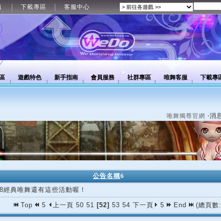
值
下載專區
客服中心
區
遊戲特色
新手指南
會員服務
社群專區
唯舞客服
下載專
‧消
唯舞獨尊官網
公告名稱
6
/18經典唯舞還有這些活動喔！
Top
5
上一頁
50
51
[52]
53
54
下一頁
5
End
(總頁數: