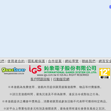
我們
|
使用者合約
|
隱私權保護
|
合作提案
|
網站導覽
|
聯絡我們
|
網頁安
客戶問題回報
|
行動版官網
※本遊戲為免費使用，遊戲內另提供購買虛擬遊戲幣、物品等付費服務。
※請注意遊戲時間，避免沉迷及不得為賭博、違反法令或類似之行為。
※本遊戲提供之機會中獎商品，消費者購買或參加活動不代表即可獲得特定商品。
※於平台上尊重包容多元性別及個體差異，避免使用有違社會善良風俗之言詞。