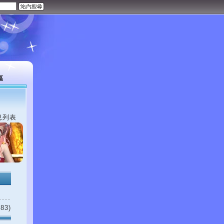
區
息列表
83)