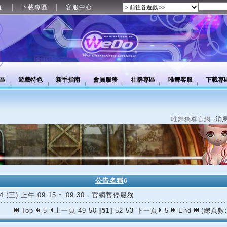
值
下載專區
客服中心
區
遊戲特色
新手指南
會員服務
社群專區
唯舞客服
下載專
‧消
唯舞獨尊官網
公告名稱
6
24 (三) 上午 09:15 ~ 09:30，官網暫停服務
Top
5
上一頁
49
50
[51]
52
53
下一頁
5
End
(總頁數: