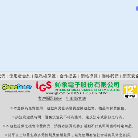
我們
|
使用者合約
|
隱私權保護
|
合作提案
|
網站導覽
|
聯絡我們
|
網頁安
客戶問題回報
|
行動版官網
※本遊戲為免費使用，遊戲內另提供購買虛擬遊戲幣、物品等付費服務。
※請注意遊戲時間，避免沉迷及不得為賭博、違反法令或類似之行為。
※本遊戲提供之機會中獎商品，消費者購買或參加活動不代表即可獲得特定商品。
※於平台上尊重包容多元性別及個體差異，避免使用有違社會善良風俗之言詞。