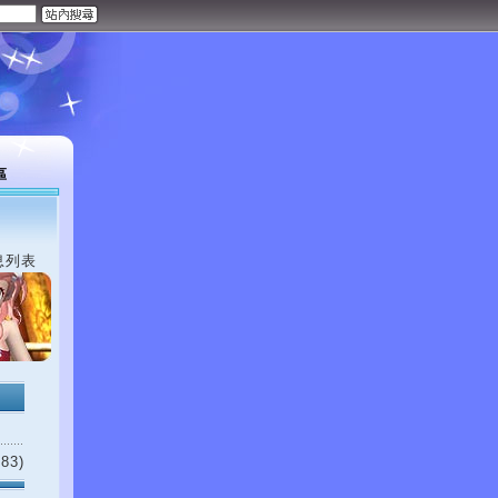
區
息列表
83)