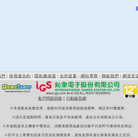
我們
|
使用者合約
|
隱私權保護
|
合作提案
|
網站導覽
|
聯絡我們
|
網頁安
客戶問題回報
|
行動版官網
※本遊戲為免費使用，遊戲內另提供購買虛擬遊戲幣、物品等付費服務。
※請注意遊戲時間，避免沉迷及不得為賭博、違反法令或類似之行為。
※本遊戲提供之機會中獎商品，消費者購買或參加活動不代表即可獲得特定商品。
※於平台上尊重包容多元性別及個體差異，避免使用有違社會善良風俗之言詞。