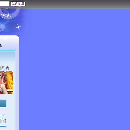
區
息列表
83)