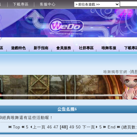
值
下載專區
客服中心
區
遊戲特色
新手指南
會員服務
社群專區
唯舞客服
下載專
‧消
唯舞獨尊官網
公告名稱
6
/09經典唯舞還有這些活動喔！
Top
5
上一頁
46
47
[48]
49
50
下一頁
5
End
(總頁數: