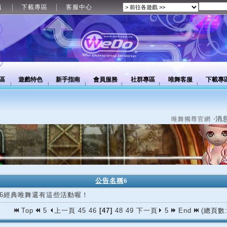
值
下載專區
客服中心
區
遊戲特色
新手指南
會員服務
社群專區
唯舞客服
下載專
‧消
唯舞獨尊官網
公告名稱
6
/16經典唯舞還有這些活動喔！
Top
5
上一頁
45
46
[47]
48
49
下一頁
5
End
(總頁數: