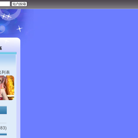
區
息列表
83)