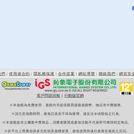
我們
|
使用者合約
|
隱私權保護
|
合作提案
|
網站導覽
|
聯絡我們
|
網頁安
客戶問題回報
|
行動版官網
※本遊戲為免費使用，遊戲內另提供購買虛擬遊戲幣、物品等付費服務。
※請注意遊戲時間，避免沉迷及不得為賭博、違反法令或類似之行為。
※本遊戲提供之機會中獎商品，消費者購買或參加活動不代表即可獲得特定商品。
※於平台上尊重包容多元性別及個體差異，避免使用有違社會善良風俗之言詞。