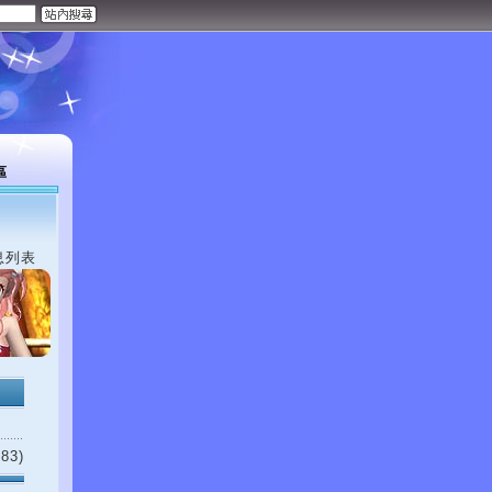
區
息列表
83)