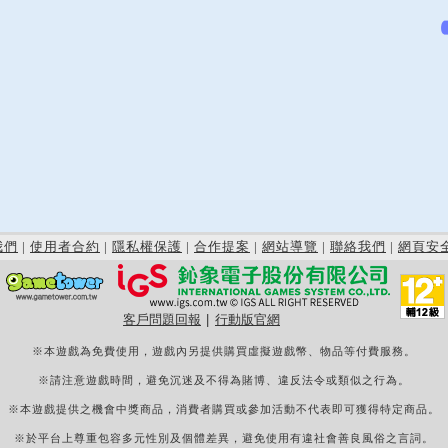
我們
|
使用者合約
|
隱私權保護
|
合作提案
|
網站導覽
|
聯絡我們
|
網頁安
客戶問題回報
|
行動版官網
※本遊戲為免費使用，遊戲內另提供購買虛擬遊戲幣、物品等付費服務。
※請注意遊戲時間，避免沉迷及不得為賭博、違反法令或類似之行為。
※本遊戲提供之機會中獎商品，消費者購買或參加活動不代表即可獲得特定商品。
※於平台上尊重包容多元性別及個體差異，避免使用有違社會善良風俗之言詞。