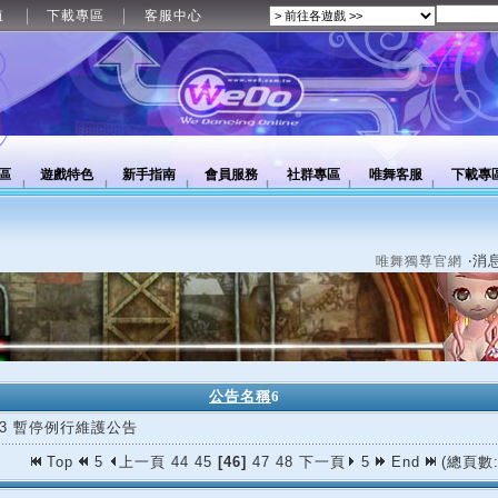
值
下載專區
客服中心
區
遊戲特色
新手指南
會員服務
社群專區
唯舞客服
下載專
‧消
唯舞獨尊官網
公告名稱
6
/23 暫停例行維護公告
Top
5
上一頁
44
45
[46]
47
48
下一頁
5
End
(總頁數: