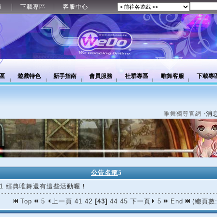
值
下載專區
客服中心
區
遊戲特色
新手指南
會員服務
社群專區
唯舞客服
下載專
‧消
唯舞獨尊官網
公告名稱
5
/21 經典唯舞還有這些活動喔！
Top
5
上一頁
41
42
[43]
44
45
下一頁
5
End
(總頁數: