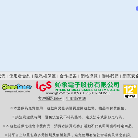
我們
|
使用者合約
|
隱私權保護
|
合作提案
|
網站導覽
|
聯絡我們
|
網頁安
客戶問題回報
|
行動版官網
※本遊戲為免費使用，遊戲內另提供購買虛擬遊戲幣、物品等付費服務。
※請注意遊戲時間，避免沉迷及不得為賭博、違反法令或類似之行為。
※本遊戲提供之機會中獎商品，消費者購買或參加活動不代表即可獲得特定商品。
※於平台上尊重包容多元性別及個體差異，避免使用有違社會善良風俗之言詞。