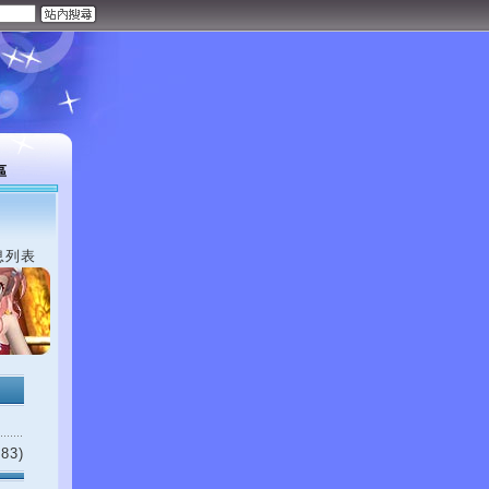
區
息列表
83)