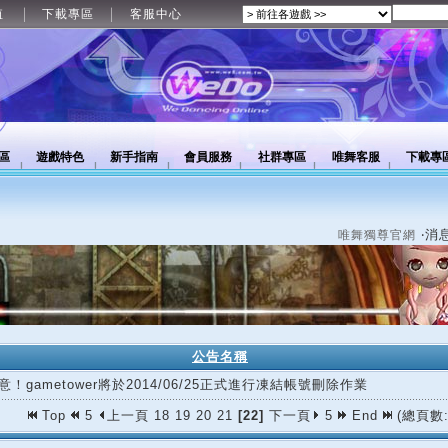
值
下載專區
客服中心
區
遊戲特色
新手指南
會員服務
社群專區
唯舞客服
下載專
‧消
唯舞獨尊官網
公告名稱
意！gametower將於2014/06/25正式進行凍結帳號刪除作業
Top
5
上一頁
18
19
20
21
[22]
下一頁
5
End
(總頁數: