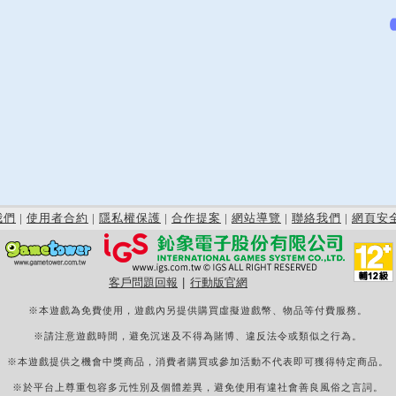
我們
|
使用者合約
|
隱私權保護
|
合作提案
|
網站導覽
|
聯絡我們
|
網頁安
客戶問題回報
|
行動版官網
※本遊戲為免費使用，遊戲內另提供購買虛擬遊戲幣、物品等付費服務。
※請注意遊戲時間，避免沉迷及不得為賭博、違反法令或類似之行為。
※本遊戲提供之機會中獎商品，消費者購買或參加活動不代表即可獲得特定商品。
※於平台上尊重包容多元性別及個體差異，避免使用有違社會善良風俗之言詞。