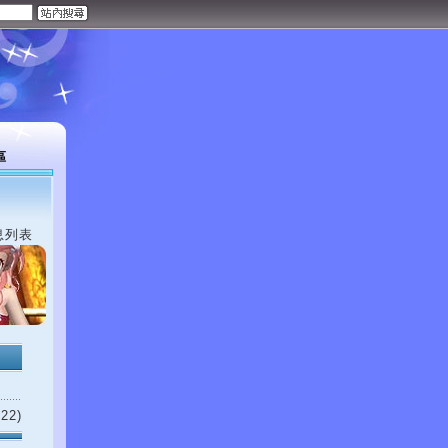
區
息列表
22)