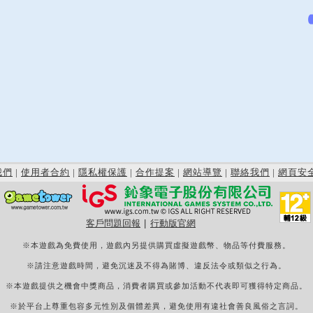
我們
|
使用者合約
|
隱私權保護
|
合作提案
|
網站導覽
|
聯絡我們
|
網頁安
客戶問題回報
|
行動版官網
※本遊戲為免費使用，遊戲內另提供購買虛擬遊戲幣、物品等付費服務。
※請注意遊戲時間，避免沉迷及不得為賭博、違反法令或類似之行為。
※本遊戲提供之機會中獎商品，消費者購買或參加活動不代表即可獲得特定商品。
※於平台上尊重包容多元性別及個體差異，避免使用有違社會善良風俗之言詞。