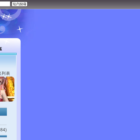
區
息列表
84)