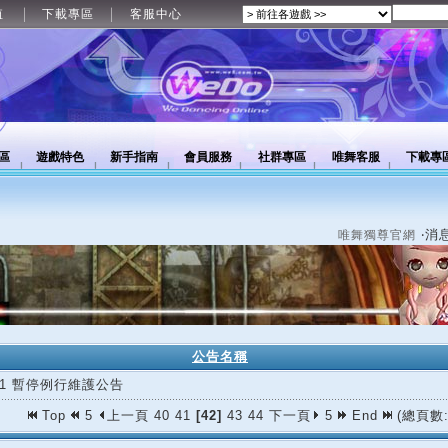
值
下載專區
客服中心
區
遊戲特色
新手指南
會員服務
社群專區
唯舞客服
下載專
‧消
唯舞獨尊官網
公告名稱
/01 暫停例行維護公告
Top
5
上一頁
40
41
[42]
43
44
下一頁
5
End
(總頁數: