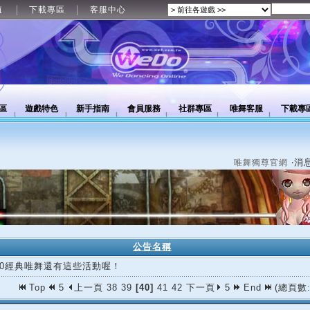
值
下載專區
客服中心
區
遊戲特色
新手指南
會員服務
社群專區
唯舞客服
下載專
‧消
唯舞獨尊官網
公告名稱
/20經典唯舞還有這些活動喔！
Top
5
上一頁
38
39
[40]
41
42
下一頁
5
End
(總頁數: