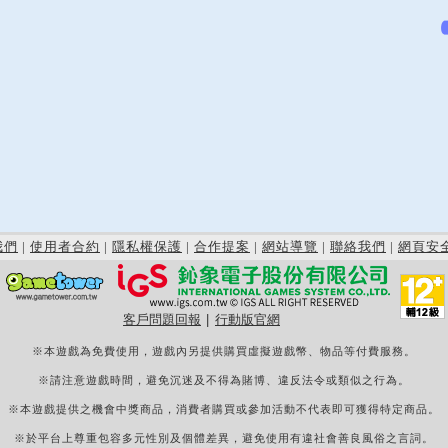
我們
|
使用者合約
|
隱私權保護
|
合作提案
|
網站導覽
|
聯絡我們
|
網頁安
客戶問題回報
|
行動版官網
※本遊戲為免費使用，遊戲內另提供購買虛擬遊戲幣、物品等付費服務。
※請注意遊戲時間，避免沉迷及不得為賭博、違反法令或類似之行為。
※本遊戲提供之機會中獎商品，消費者購買或參加活動不代表即可獲得特定商品。
※於平台上尊重包容多元性別及個體差異，避免使用有違社會善良風俗之言詞。