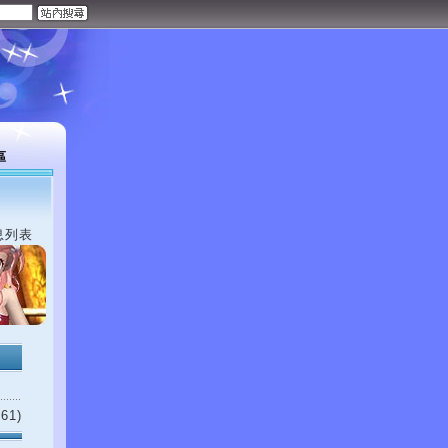
區
息列表
61)