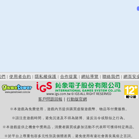
我們
|
使用者合約
|
隱私權保護
|
合作提案
|
網站導覽
|
聯絡我們
|
網頁安
客戶問題回報
|
行動版官網
※本遊戲為免費使用，遊戲內另提供購買虛擬遊戲幣、物品等付費服務。
※請注意遊戲時間，避免沉迷及不得為賭博、違反法令或類似之行為。
※本遊戲提供之機會中獎商品，消費者購買或參加活動不代表即可獲得特定商品。
※於平台上尊重包容多元性別及個體差異，避免使用有違社會善良風俗之言詞。