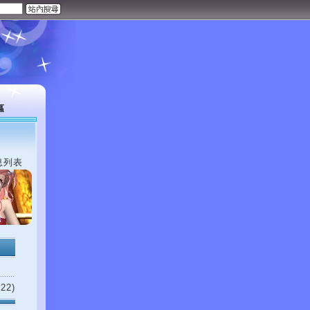
區
息列表
22)