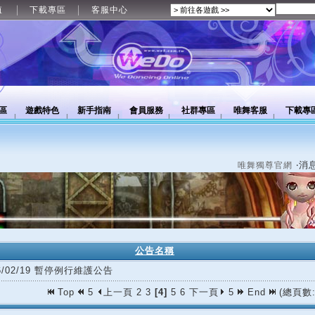
值
下載專區
客服中心
區
遊戲特色
新手指南
會員服務
社群專區
唯舞客服
下載專
‧消
唯舞獨尊官網
公告名稱
26/02/19 暫停例行維護公告
Top
5
上一頁
2
3
[4]
5
6
下一頁
5
End
(總頁數: