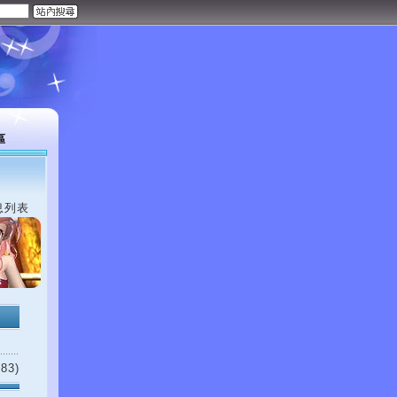
區
息列表
83)