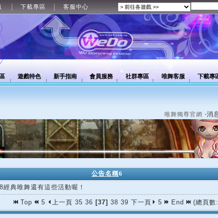
值
下載專區
客服中心
區
遊戲特色
新手指南
會員服務
社群專區
唯舞客服
下載專
‧消
唯舞獨尊官網
公告名稱
6
/18經典唯舞還有這些活動喔！
Top
5
上一頁
35
36
[37]
38
39
下一頁
5
End
(總頁數: