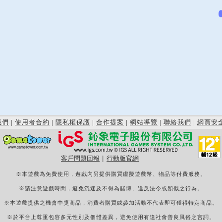
我們
|
使用者合約
|
隱私權保護
|
合作提案
|
網站導覽
|
聯絡我們
|
網頁安
客戶問題回報
|
行動版官網
※本遊戲為免費使用，遊戲內另提供購買虛擬遊戲幣、物品等付費服務。
※請注意遊戲時間，避免沉迷及不得為賭博、違反法令或類似之行為。
※本遊戲提供之機會中獎商品，消費者購買或參加活動不代表即可獲得特定商品。
※於平台上尊重包容多元性別及個體差異，避免使用有違社會善良風俗之言詞。