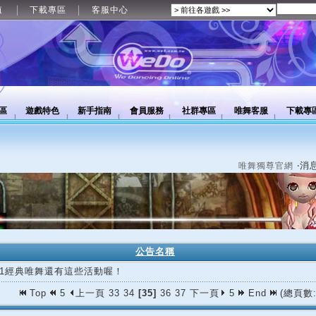
值
下載專區
客服中心
區
遊戲特色
新手指南
會員服務
社群專區
唯舞客服
下載專
‧消
唯舞獨尊官網
公告名稱
/11經典唯舞還有這些活動喔！
Top
5
上一頁
33
34
[35]
36
37
下一頁
5
End
(總頁數: