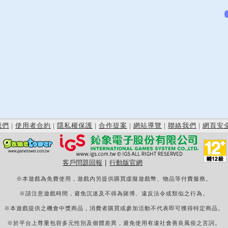
我們
|
使用者合約
|
隱私權保護
|
合作提案
|
網站導覽
|
聯絡我們
|
網頁安
客戶問題回報
|
行動版官網
※本遊戲為免費使用，遊戲內另提供購買虛擬遊戲幣、物品等付費服務。
※請注意遊戲時間，避免沉迷及不得為賭博、違反法令或類似之行為。
※本遊戲提供之機會中獎商品，消費者購買或參加活動不代表即可獲得特定商品。
※於平台上尊重包容多元性別及個體差異，避免使用有違社會善良風俗之言詞。