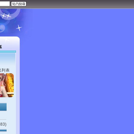
區
息列表
83)