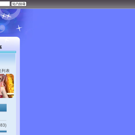
區
息列表
83)