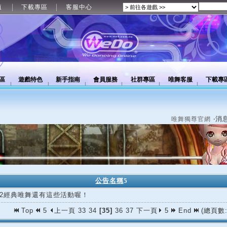
值
下載專區
客服中心
區
遊戲特色
新手指南
會員服務
社群專區
唯舞客服
下載專
‧消
唯舞獨尊官網
公告名稱
5
/02經典唯舞還有這些活動喔！
Top
5
上一頁
33
34
[35]
36
37
下一頁
5
End
(總頁數: