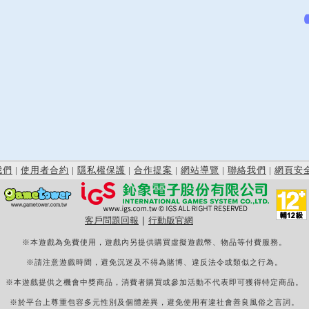
我們
|
使用者合約
|
隱私權保護
|
合作提案
|
網站導覽
|
聯絡我們
|
網頁安
客戶問題回報
|
行動版官網
※本遊戲為免費使用，遊戲內另提供購買虛擬遊戲幣、物品等付費服務。
※請注意遊戲時間，避免沉迷及不得為賭博、違反法令或類似之行為。
※本遊戲提供之機會中獎商品，消費者購買或參加活動不代表即可獲得特定商品。
※於平台上尊重包容多元性別及個體差異，避免使用有違社會善良風俗之言詞。