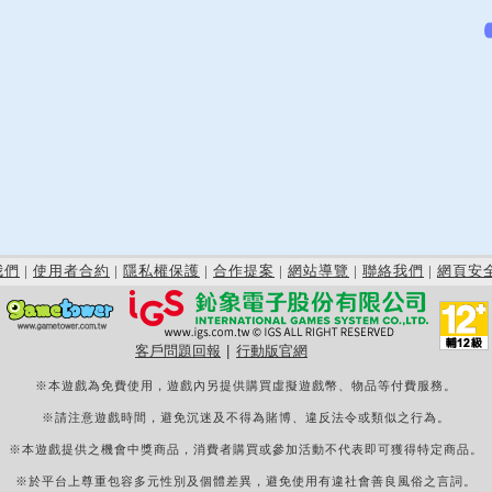
我們
|
使用者合約
|
隱私權保護
|
合作提案
|
網站導覽
|
聯絡我們
|
網頁安
客戶問題回報
|
行動版官網
※本遊戲為免費使用，遊戲內另提供購買虛擬遊戲幣、物品等付費服務。
※請注意遊戲時間，避免沉迷及不得為賭博、違反法令或類似之行為。
※本遊戲提供之機會中獎商品，消費者購買或參加活動不代表即可獲得特定商品。
※於平台上尊重包容多元性別及個體差異，避免使用有違社會善良風俗之言詞。