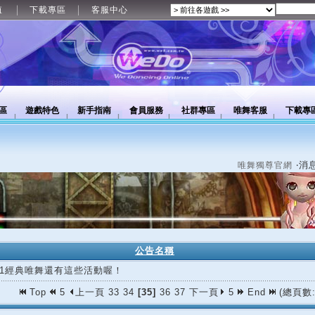
值
下載專區
客服中心
區
遊戲特色
新手指南
會員服務
社群專區
唯舞客服
下載專
‧消
唯舞獨尊官網
公告名稱
/11經典唯舞還有這些活動喔！
Top
5
上一頁
33
34
[35]
36
37
下一頁
5
End
(總頁數: