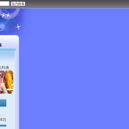
區
息列表
83)