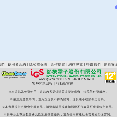
我們
|
使用者合約
|
隱私權保護
|
合作提案
|
網站導覽
|
聯絡我們
|
網頁安
客戶問題回報
|
行動版官網
※本遊戲為免費使用，遊戲內另提供購買虛擬遊戲幣、物品等付費服務。
※請注意遊戲時間，避免沉迷及不得為賭博、違反法令或類似之行為。
※本遊戲提供之機會中獎商品，消費者購買或參加活動不代表即可獲得特定商品。
※於平台上尊重包容多元性別及個體差異，避免使用有違社會善良風俗之言詞。