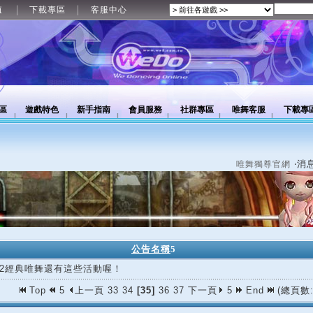
值
下載專區
客服中心
區
遊戲特色
新手指南
會員服務
社群專區
唯舞客服
下載專
‧消
唯舞獨尊官網
公告名稱
5
/02經典唯舞還有這些活動喔！
Top
5
上一頁
33
34
[35]
36
37
下一頁
5
End
(總頁數: