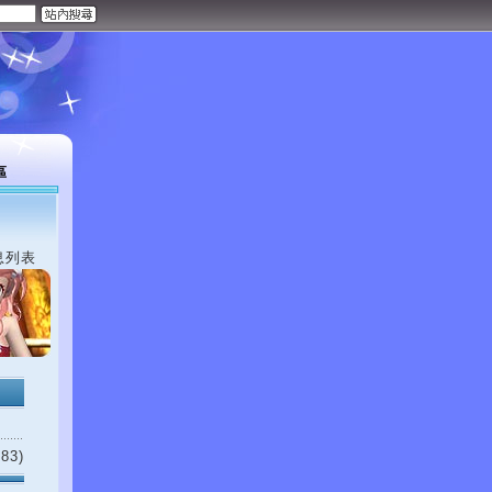
區
息列表
83)