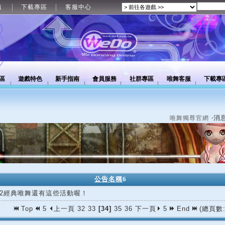
值
下載專區
客服中心
區
遊戲特色
新手指南
會員服務
社群專區
唯舞客服
下載專
‧消
唯舞獨尊官網
公告名稱
6
/02經典唯舞還有這些活動喔！
Top
5
上一頁
32
33
[34]
35
36
下一頁
5
End
(總頁數: