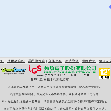
我們
|
使用者合約
|
隱私權保護
|
合作提案
|
網站導覽
|
聯絡我們
|
網頁安
客戶問題回報
|
行動版官網
※本遊戲為免費使用，遊戲內另提供購買虛擬遊戲幣、物品等付費服務。
※請注意遊戲時間，避免沉迷及不得為賭博、違反法令或類似之行為。
※本遊戲提供之機會中獎商品，消費者購買或參加活動不代表即可獲得特定商品。
※於平台上尊重包容多元性別及個體差異，避免使用有違社會善良風俗之言詞。