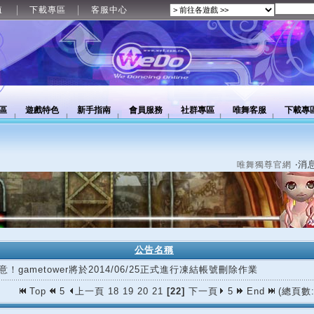
值
下載專區
客服中心
區
遊戲特色
新手指南
會員服務
社群專區
唯舞客服
下載專
‧消
唯舞獨尊官網
公告名稱
意！gametower將於2014/06/25正式進行凍結帳號刪除作業
Top
5
上一頁
18
19
20
21
[22]
下一頁
5
End
(總頁數: