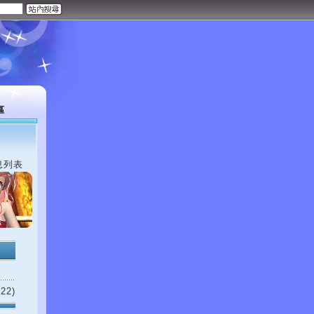
區
息列表
22)