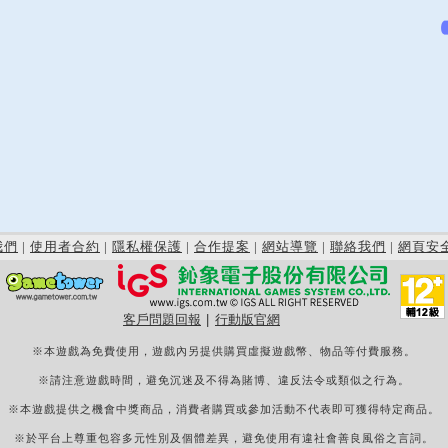
我們
|
使用者合約
|
隱私權保護
|
合作提案
|
網站導覽
|
聯絡我們
|
網頁安
客戶問題回報
|
行動版官網
※本遊戲為免費使用，遊戲內另提供購買虛擬遊戲幣、物品等付費服務。
※請注意遊戲時間，避免沉迷及不得為賭博、違反法令或類似之行為。
※本遊戲提供之機會中獎商品，消費者購買或參加活動不代表即可獲得特定商品。
※於平台上尊重包容多元性別及個體差異，避免使用有違社會善良風俗之言詞。