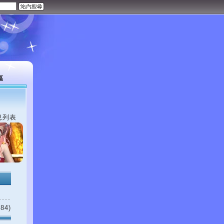
區
息列表
84)