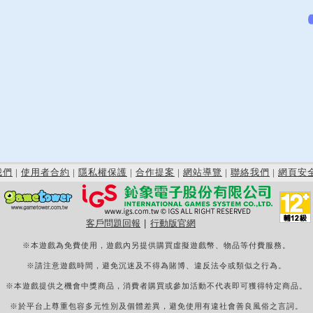
我們
|
使用者合約
|
隱私權保護
|
合作提案
|
網站導覽
|
聯絡我們
|
網頁安
客戶問題回報
|
行動版官網
※本遊戲為免費使用，遊戲內另提供購買虛擬遊戲幣、物品等付費服務。
※請注意遊戲時間，避免沉迷及不得為賭博、違反法令或類似之行為。
※本遊戲提供之機會中獎商品，消費者購買或參加活動不代表即可獲得特定商品。
※於平台上尊重包容多元性別及個體差異，避免使用有違社會善良風俗之言詞。