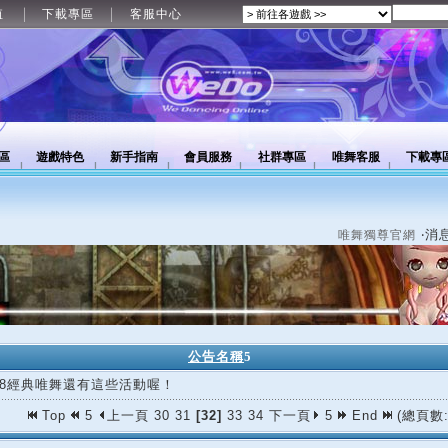
值
下載專區
客服中心
區
遊戲特色
新手指南
會員服務
社群專區
唯舞客服
下載專
‧消
唯舞獨尊官網
公告名稱
5
/18經典唯舞還有這些活動喔！
Top
5
上一頁
30
31
[32]
33
34
下一頁
5
End
(總頁數: