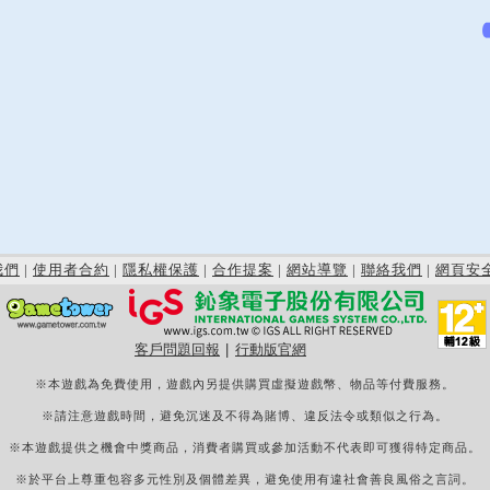
我們
|
使用者合約
|
隱私權保護
|
合作提案
|
網站導覽
|
聯絡我們
|
網頁安
客戶問題回報
|
行動版官網
※本遊戲為免費使用，遊戲內另提供購買虛擬遊戲幣、物品等付費服務。
※請注意遊戲時間，避免沉迷及不得為賭博、違反法令或類似之行為。
※本遊戲提供之機會中獎商品，消費者購買或參加活動不代表即可獲得特定商品。
※於平台上尊重包容多元性別及個體差異，避免使用有違社會善良風俗之言詞。