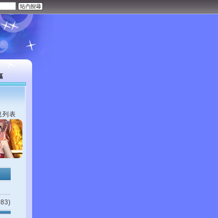
區
息列表
83)