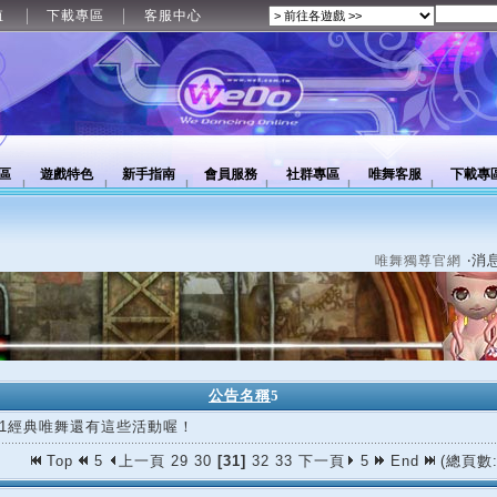
值
下載專區
客服中心
區
遊戲特色
新手指南
會員服務
社群專區
唯舞客服
下載專
‧消
唯舞獨尊官網
公告名稱
5
/11經典唯舞還有這些活動喔！
Top
5
上一頁
29
30
[31]
32
33
下一頁
5
End
(總頁數: