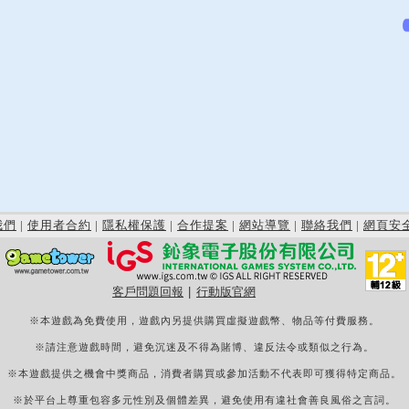
我們
|
使用者合約
|
隱私權保護
|
合作提案
|
網站導覽
|
聯絡我們
|
網頁安
客戶問題回報
|
行動版官網
※本遊戲為免費使用，遊戲內另提供購買虛擬遊戲幣、物品等付費服務。
※請注意遊戲時間，避免沉迷及不得為賭博、違反法令或類似之行為。
※本遊戲提供之機會中獎商品，消費者購買或參加活動不代表即可獲得特定商品。
※於平台上尊重包容多元性別及個體差異，避免使用有違社會善良風俗之言詞。