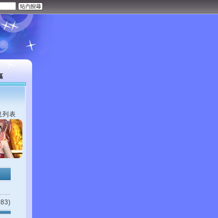
區
息列表
83)