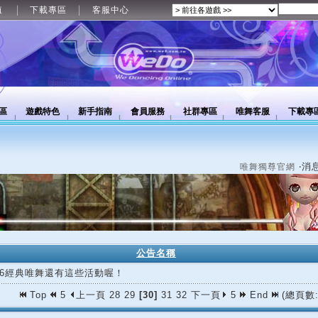
值
下載專區
客服中心
區
遊戲特色
新手指南
會員服務
社群專區
唯舞客服
下載專
‧消
唯舞獨尊官網
公告名稱
/06經典唯舞還有這些活動喔！
Top
5
上一頁
28
29
[30]
31
32
下一頁
5
End
(總頁數: