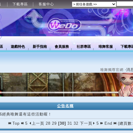
值
下載專區
客服中心
區
遊戲特色
新手指南
會員服務
社群專區
唯舞客服
下載專
‧消
唯舞獨尊官網
公告名稱
/06經典唯舞還有這些活動喔！
Top
5
上一頁
28
29
[30]
31
32
下一頁
5
End
(總頁數: