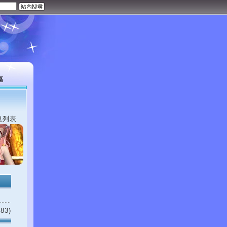
區
息列表
83)