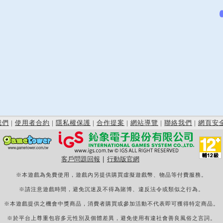
我們
|
使用者合約
|
隱私權保護
|
合作提案
|
網站導覽
|
聯絡我們
|
網頁安
客戶問題回報
|
行動版官網
※本遊戲為免費使用，遊戲內另提供購買虛擬遊戲幣、物品等付費服務。
※請注意遊戲時間，避免沉迷及不得為賭博、違反法令或類似之行為。
※本遊戲提供之機會中獎商品，消費者購買或參加活動不代表即可獲得特定商品。
※於平台上尊重包容多元性別及個體差異，避免使用有違社會善良風俗之言詞。