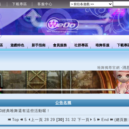
值
下載專區
客服中心
區
遊戲特色
新手指南
會員服務
社群專區
唯舞客服
下載專
‧消
唯舞獨尊官網
公告名稱
/30經典唯舞還有這些活動喔！
Top
5
上一頁
28
29
[30]
31
32
下一頁
5
End
(總頁數: