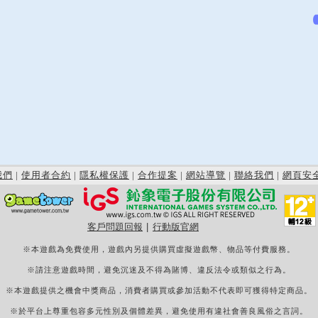
我們
|
使用者合約
|
隱私權保護
|
合作提案
|
網站導覽
|
聯絡我們
|
網頁安
客戶問題回報
|
行動版官網
※本遊戲為免費使用，遊戲內另提供購買虛擬遊戲幣、物品等付費服務。
※請注意遊戲時間，避免沉迷及不得為賭博、違反法令或類似之行為。
※本遊戲提供之機會中獎商品，消費者購買或參加活動不代表即可獲得特定商品。
※於平台上尊重包容多元性別及個體差異，避免使用有違社會善良風俗之言詞。