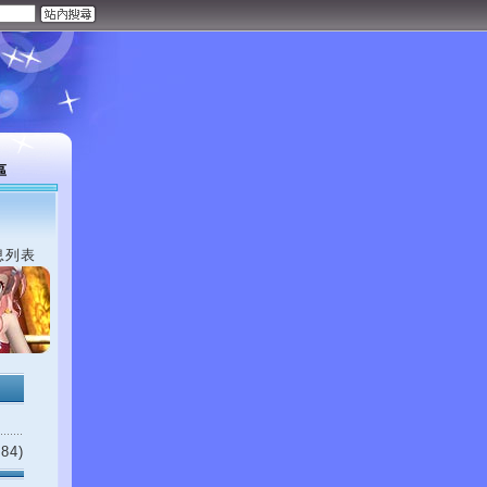
區
息列表
84)