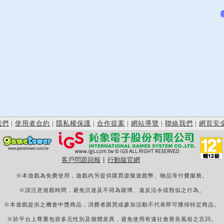
我們
|
使用者合約
|
隱私權保護
|
合作提案
|
網站導覽
|
聯絡我們
|
網頁安
客戶問題回報
|
行動版官網
※本遊戲為免費使用，遊戲內另提供購買虛擬遊戲幣、物品等付費服務。
※請注意遊戲時間，避免沉迷及不得為賭博、違反法令或類似之行為。
※本遊戲提供之機會中獎商品，消費者購買或參加活動不代表即可獲得特定商品。
※於平台上尊重包容多元性別及個體差異，避免使用有違社會善良風俗之言詞。