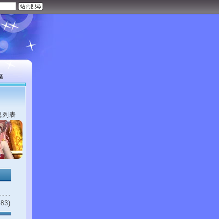
區
息列表
83)