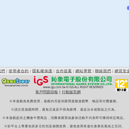
我們
|
使用者合約
|
隱私權保護
|
合作提案
|
網站導覽
|
聯絡我們
|
網頁安
客戶問題回報
|
行動版官網
※本遊戲為免費使用，遊戲內另提供購買虛擬遊戲幣、物品等付費服務。
※請注意遊戲時間，避免沉迷及不得為賭博、違反法令或類似之行為。
※本遊戲提供之機會中獎商品，消費者購買或參加活動不代表即可獲得特定商品。
※於平台上尊重包容多元性別及個體差異，避免使用有違社會善良風俗之言詞。