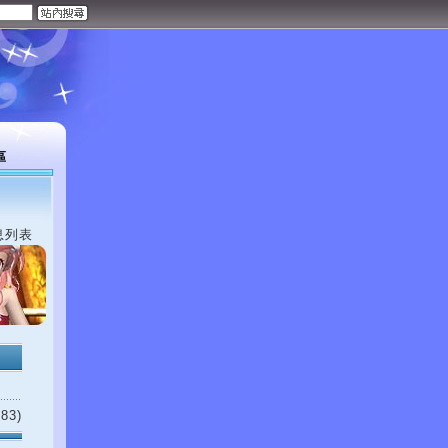
區
息列表
83)