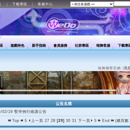
值
下載專區
客服中心
區
遊戲特色
新手指南
會員服務
社群專區
唯舞客服
下載專
‧消
唯舞獨尊官網
公告名稱
26/02/19 暫停例行維護公告
Top
5
上一頁
27
28
[29]
30
31
下一頁
5
End
(總頁數: